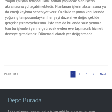
Yoğun çalışma temposu kimi zaman yapılacak olan işlerin
aksamasına yol açabilmektedir. Planlanan işlerin aksamasına ya
da enerji kaybına sebebiyet verir. Özellikle taşınma konularında
yoğun iş temposundayken her şeyi düzenli ve doğru şekilde
gerçekleştiremeyebilirsiniz. İşte tam da bu anda sizin yerinize
tüm bu işlemleri yerine getirecek evden eve taşımacılık hizmeti
devreye girmektedir. Dönemsel olarak yer değiştirmede…
Page 1 of 4
1
2
3
4
Next
Depo Burada
1992 yıllarına dayanan şehir içi ve şehirler arası evden eve