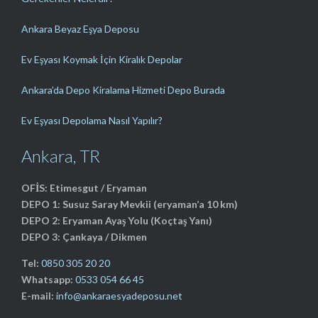
Ankara Beyaz Eşya Deposu
Ev Eşyası Koymak İçin Kiralık Depolar
Ankara’da Depo Kiralama Hizmeti Depo Burada
Ev Eşyası Depolama Nasıl Yapılır?
Ankara, TR
OFİS: Etimesgut / Eryaman
DEPO 1: Susuz Saray Mevkii (eryaman’a 10 km)
DEPO 2: Eryaman Ayaş Yolu (Koçtaş Yanı)
DEPO 3: Çankaya / Dikmen
Tel:
0850 305 20 20
Whatsapp:
0533 054 66 45
E-mail:
info@ankaraesyadeposu.net