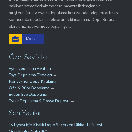
nakliyat hizmetlerimiz modern hayatın ihtiyaçları ve
müşterimizin ev eşyası depolama konusunda talepleri artması
sonucunda depolama sektöründeki markamız Depo Burada
olarak hizmet vermeye başlamıştır…

Devamı
Özel Sayfalar
Eşya Depolama Fiyatları
→
Eşya Depolama Firmaları
→
Konteyner Depo Kiralama
→
Ofis & Büro Depolama
→
Evden Eve Depolama
→
Evrak Depolama & Dosya Deposu
→
Son Yazılar
Ev Eşyası için Kiralık Depo Seçerken Dikkat Edilmesi
Gerekenler Nelerdir?