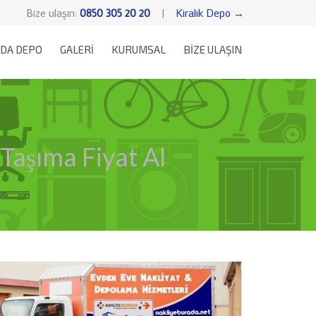
Bize ulaşın:
0850 305 20 20
|
Kiralık Depo →
Skip
DA DEPO
GALERİ
KURUMSAL
BİZE ULAŞIN
to
content
Taşıma Fiyat Al