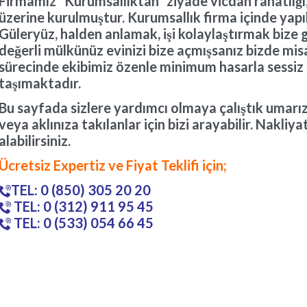
Firmamız ”Kurumsallıktan” ziyade vicdan rahatlığı, 
üzerine kurulmuştur. Kurumsallık firma içinde yapı
Güleryüz, halden anlamak, işi kolaylaştırmak bize g
değerli mülkünüz evinizi bize açmışsanız bizde mis
sürecinde ekibimiz özenle minimum hasarla sessiz sa
taşımaktadır.
Bu sayfada sizlere yardımcı olmaya çalıştık umarız
veya aklınıza takılanlar için bizi arayabilir. Nakli
alabilirsiniz.
Ücretsiz Expertiz ve Fiyat Teklifi için;
TEL: 0 (850) 305 20 20

TEL: 0 (312) 911 95 45

TEL: 0 (533) 054 66 45
