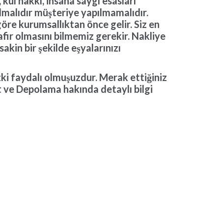
kul hakkı, insana saygı esasları
lmalıdır müşteriye yapılmamalıdır.
öre kurumsallıktan önce gelir. Siz en
afir olmasını bilmemiz gerekir. Nakliye
kin bir şekilde eşyalarınızı
ki faydalı olmuşuzdur. Merak ettiğiniz
yat ve Depolama hakında detaylı bilgi