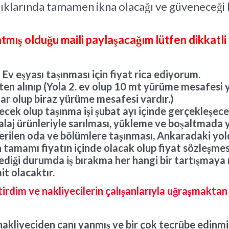
dıklarında tamamen ikna olacağı ve güveneceği 
 atmış olduğu maili paylaşacağım lütfen dikkatli
Ev eşyası taşınması için fiyat rica ediyorum.
ten alınıp (Yola 2. ev olup 10 mt yürüme mesafes
dar olup biraz yürüme mesafesi vardır.)
lecek olup taşınma işi şubat ayı içinde gerçekleşece
balaj ürünleriyle sarılması, yükleme ve boşaltmada 
terilen oda ve bölümlere taşınması, Ankaradaki y
tamamı fiyatın içinde olacak olup fiyat sözleşmesi 
ediği durumda iş bırakma her hangi bir tartışmaya
it olacaktır.
tirdim ve nakliyecilerin çalışanlarıyla uğraşmaktan
nakliyeciden canı yanmış ve bir çok tecrübe edinm