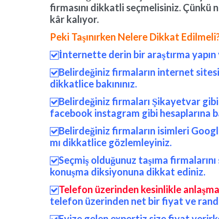
firmasını dikkatli seçmelisiniz. Çünkü 
kâr kalıyor.
Peki Taşınırken Nelere Dikkat Edilmeli
İnternette derin bir araştırma yapın v

Belirdeğiniz firmaların internet site

dikkatlice bakınınız.
Belirdeğiniz firmaları Şikayetvar gib

facebook instagram gibi hesaplarına ba
Belirdeğiniz firmaların isimleri Goog

mı dikkatlice gözlemleyiniz.
Seçmiş olduğunuz taşıma firmalarını 

konuşma diksiyonuna dikkat ediniz.
Telefon üzerinden kesinlikle anlaşm

telefon üzerinden net bir fiyat ve ran
Evize gelen expertiz size fiyat verir