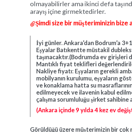
olmayabilirler ama ikinci defa taşın
arayış içine girmektedirler.
Şimdi size bir müşteriminizin bize

İyi günler. Ankara’dan Bodrum’a 3+1 
Eşyalar Batıkentte müstakil dubleks
taşınacaktır.(Bodrumda ev girişleri 
Mantıklı fiyat teklifleri değerlendiri
Nakliye fiyatı: Eşyaların gerekli am
mobilyanın kurulumu, eşyaların gös
ve konaklama hatta su masraflarının 
edilmeyecek ve ilavenin kabul edilm
çalışma sorumluluğu şirket sahibine a
(Ankara içinde 9 yılda 4 kez ev değiş
Görüldüğü üzere müşterimizin bir çok 