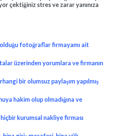
or çektiğiniz stres ve zarar yanınıza
ş olduğu fotoğraflar firmayamı ait
ritalar üzerinden yorumlara ve firmanın
erhangi bir olumsuz paylaşım yapılmış
onuya hakim olup olmadığına ve
, hiçbir kurumsal nakliye firması
 bina giriş mesafesi, bina yük