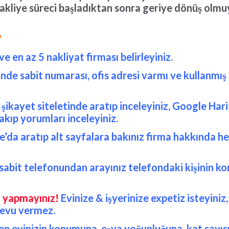
nakliye süreci başladıktan sonra geriye dönüş olmuy
?
e en az 5 nakliyat firması belirleyiniz.
sinde sabit numarası, ofis adresi varmı ve kullanmı
i şikayet siteletinde aratıp inceleyiniz, Google Ha
kıp yorumları inceleyiniz.
le’da aratıp alt sayfalara bakınız firma hakkında h
sabit telefonundan arayınız telefondaki kişinin k
a yapmayınız!
Evinize & işyerinize expetiz isteyiniz
devu vermez.
ken evinizin konumuna, eşya yoğunluğuna, kat sayısı,