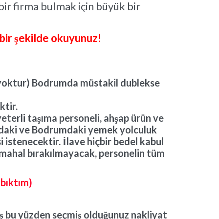
bir firma bulmak için büyük bir
 bir şekilde okuyunuz!
i yoktur) Bodrumda müstakil dublekse
ktir.
yeterli taşıma personeli, ahşap ürün ve
oldaki ve Bodrumdaki yemek yolculuk
istenecektir. İlave hiçbir bedel kabul
 mahal bırakılmayacak, personelin tüm
 bıktım)
iş bu yüzden seçmiş olduğunuz nakliyat