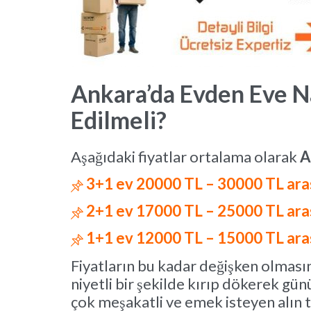
Ankara’da Evden Eve Na
Edilmeli?
Aşağıdaki fiyatlar ortalama olarak
A
3+1 ev 20000 TL – 30000 TL ara

2+1 ev 17000 TL – 25000 TL ara

1+1 ev 12000 TL – 15000 TL ara

Fiyatların bu kadar değişken olmasın
niyetli bir şekilde kırıp dökerek gün
çok meşakatli ve emek isteyen alın ter