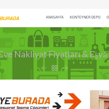
ANASAYFA
KONTEYNER DEPO
O
ve Nakliyat Fiyatları & Eşya 


