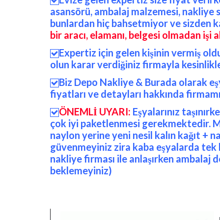

asansörü, ambalaj malzemesi, nakliye si
bunlardan hiç bahsetmiyor ve sizden ka
bir aracı, elamanı, belgesi olmadan
işi 
Expertiz için gelen kişinin vermiş o

olun karar verdiğiniz firmayla kesinlikl
Biz Depo Nakliye & Burada olarak eşya

fiyatları ve detayları hakkında firmamız
ÖNEMLİ UYARI:
Eşyalarınız taşınırk

çok iyi paketlenmesi gerekmektedir. Mob
naylon yerine yeni nesil kalın kağıt + 
güvenmeyiniz zira kaba eşyalarda tek b
nakliye firması ile anlaşırken ambalaj 
beklemeyiniz)