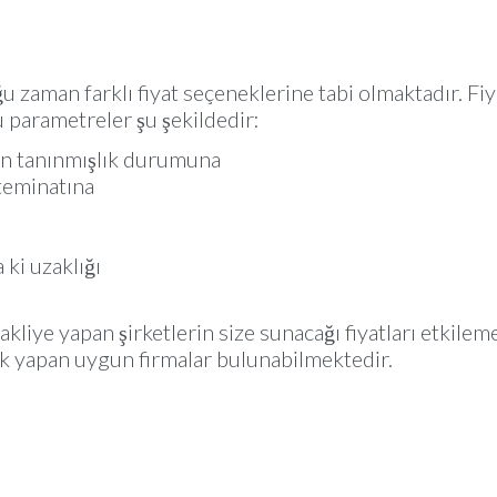
u zaman farklı fiyat seçeneklerine tabi olmaktadır. Fiy
u parametreler şu şekildedir:
nın tanınmışlık durumuna
 teminatına
 ki uzaklığı
liye yapan şirketlerin size sunacağı fiyatları etkileme
lık yapan uygun firmalar bulunabilmektedir.