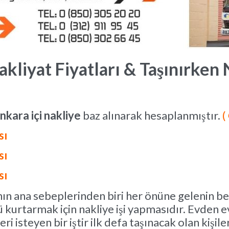
kliyat Fiyatları & Taşınırken
nkara içi nakliye
baz alınarak hesaplanmıştır.
(
sı
sı
sı
ın ana sebeplerinden biri her önüne gelenin belg
ü kurtarmak için nakliye işi yapmasıdır. Evden ev
i isteyen bir iştir ilk defa taşınacak olan kişile