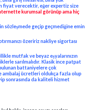
 fiyat verecektir, eğer expertiz size
nternette kurumsal görünüp ama
hiç
lerin sözleşmede geçip geçmediğine emin
tırmanızı özeririz nakliye sigortası
llikle mutfak ve beyaz eşyalarınızın
lerle sarılmalıdır. Klasik ince patpat
e bulunan battaniyelere çok
 ambalaj ücretleri oldukça fazla olup
yip sonrasında da kaliteli hizmet