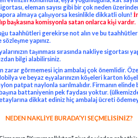
gortası, eleman sayısı gibi bir çok neden üzerinden
pora almaya çalışıyorsa kesinlikle dikkatli olun!
İ
alıp başkasına komisyonla satan onlarca kişi vardır.
lduğu taahhütleri gerekirse not alın ve bu taahhüt
e sözleşme yapınız.
larınızın taşınması sırasında nakliye sigortası yap
dan bilgi alabilirsiniz.
en zarar görmemesi için ambalaj çok önemlidir. Öze
ilya ve beyaz eşyalarınızın köşeleri karton köşelik
naylon patpat naylonla sarılmalıdır. Firmanın elind
aşına battaniyenin pek faydası yoktur. (ülkemizde
detaylarına dikkat ediniz hiç ambalaj ücreti ödeme
NEDEN NAKLİYE BURADA’YI SEÇMELİSİNİZ?