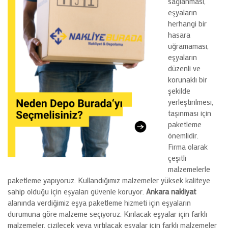
sağlanması,
eşyaların
herhangi bir
hasara
uğramaması,
eşyaların
düzenli ve
korunaklı bir
şekilde
yerleştirilmesi,
taşınması için
paketleme
önemlidir.
Firma olarak
çeşitli
malzemelerle
paketleme yapıyoruz. Kullandığımız malzemeler yüksek kaliteye
sahip olduğu için eşyaları güvenle koruyor.
Ankara nakliyat
alanında verdiğimiz eşya paketleme hizmeti için eşyaların
durumuna göre malzeme seçiyoruz. Kırılacak eşyalar için farklı
malzemeler, çizilecek veya yırtılacak eşyalar için farklı malzemeler