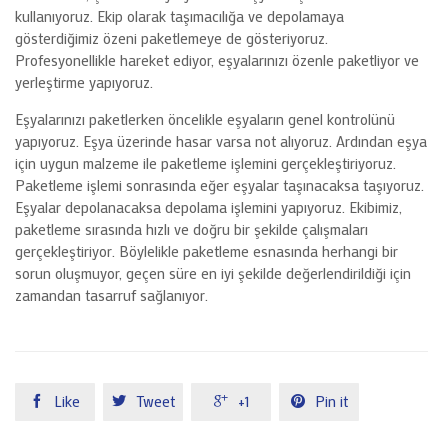
kullanıyoruz. Ekip olarak taşımacılığa ve depolamaya
gösterdiğimiz özeni paketlemeye de gösteriyoruz.
Profesyonellikle hareket ediyor, eşyalarınızı özenle paketliyor ve
yerleştirme yapıyoruz.
Eşyalarınızı paketlerken öncelikle eşyaların genel kontrolünü
yapıyoruz. Eşya üzerinde hasar varsa not alıyoruz. Ardından eşya
için uygun malzeme ile paketleme işlemini gerçekleştiriyoruz.
Paketleme işlemi sonrasında eğer eşyalar taşınacaksa taşıyoruz.
Eşyalar depolanacaksa depolama işlemini yapıyoruz. Ekibimiz,
paketleme sırasında hızlı ve doğru bir şekilde çalışmaları
gerçekleştiriyor. Böylelikle paketleme esnasında herhangi bir
sorun oluşmuyor, geçen süre en iyi şekilde değerlendirildiği için
zamandan tasarruf sağlanıyor.
Like
Tweet
+1
Pin it



