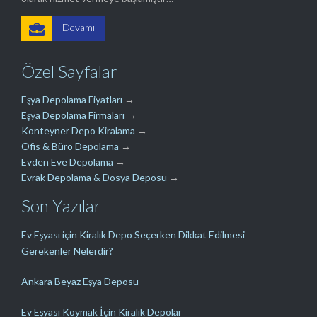

Devamı
Özel Sayfalar
Eşya Depolama Fiyatları
→
Eşya Depolama Firmaları
→
Konteyner Depo Kiralama
→
Ofis & Büro Depolama
→
Evden Eve Depolama
→
Evrak Depolama & Dosya Deposu
→
Son Yazılar
Ev Eşyası için Kiralık Depo Seçerken Dikkat Edilmesi
Gerekenler Nelerdir?
Ankara Beyaz Eşya Deposu
Ev Eşyası Koymak İçin Kiralık Depolar