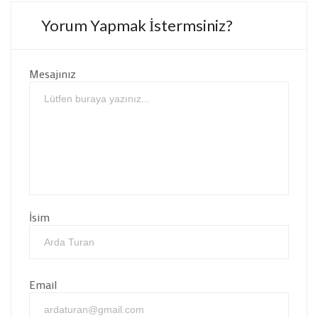
Yorum Yapmak İstermsiniz?
Mesajınız
İsim
Email