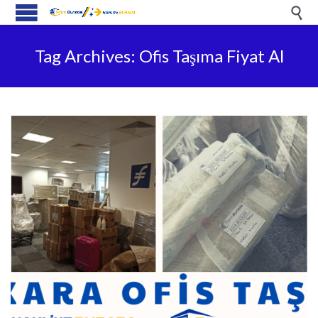

Tag Archives:
Ofis Taşıma Fiyat Al