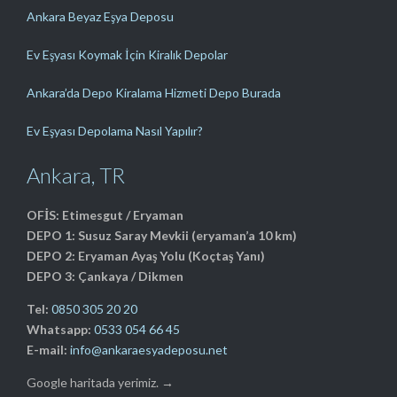
Ankara Beyaz Eşya Deposu
Ev Eşyası Koymak İçin Kiralık Depolar
Ankara’da Depo Kiralama Hizmeti Depo Burada
Ev Eşyası Depolama Nasıl Yapılır?
Ankara, TR
OFİS: Etimesgut / Eryaman
DEPO 1: Susuz Saray Mevkii (eryaman’a 10 km)
DEPO 2: Eryaman Ayaş Yolu (Koçtaş Yanı)
DEPO 3: Çankaya / Dikmen
Tel:
0850 305 20 20
Whatsapp:
0533 054 66 45
E-mail:
info@ankaraesyadeposu.net
Google haritada yerimiz. →