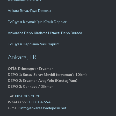
Ankara Beyaz Eşya Deposu
Ev Eşyası Koymak İçin Kiralık Depolar
Ankara’da Depo Kiralama Hizmeti Depo Burada
Ev Eşyası Depolama Nasıl Yapılır?
Ankara, TR
OFİS: Etimesgut / Eryaman
DEPO 1: Susuz Saray Mevkii (eryaman’a 10 km)
DEPO 2: Eryaman Ayaş Yolu (Koçtaş Yanı)
DEPO 3: Çankaya / Dikmen
Tel:
0850 305 20 20
Whatsapp:
0533 054 66 45
E-mail:
info@ankaraesyadeposu.net