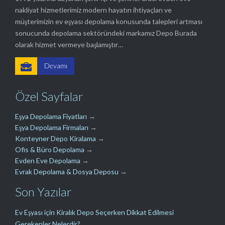
nakliyat hizmetlerimiz modern hayatın ihtiyaçları ve
müşterimizin ev eşyası depolama konusunda talepleri artması
sonucunda depolama sektöründeki markamız Depo Burada
olarak hizmet vermeye başlamıştır…

Devamı
Özel Sayfalar
Eşya Depolama Fiyatları
→
Eşya Depolama Firmaları
→
Konteyner Depo Kiralama
→
Ofis & Büro Depolama
→
Evden Eve Depolama
→
Evrak Depolama & Dosya Deposu
→
Son Yazılar
Ev Eşyası için Kiralık Depo Seçerken Dikkat Edilmesi
Gerekenler Nelerdir?