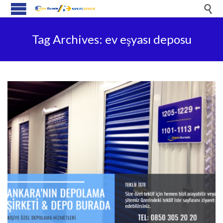

Tag Archives:
ev eşyası deposu