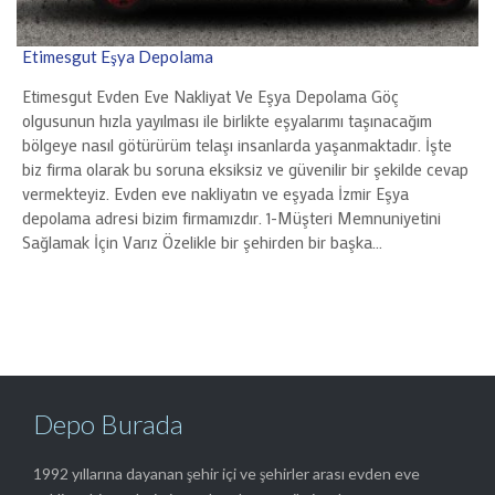
Etimesgut Eşya Depolama
Etimesgut Evden Eve Nakliyat Ve Eşya Depolama Göç
olgusunun hızla yayılması ile birlikte eşyalarımı taşınacağım
bölgeye nasıl götürürüm telaşı insanlarda yaşanmaktadır. İşte
biz firma olarak bu soruna eksiksiz ve güvenilir bir şekilde cevap
vermekteyiz. Evden eve nakliyatın ve eşyada İzmir Eşya
depolama adresi bizim firmamızdır. 1-Müşteri Memnuniyetini
Sağlamak İçin Varız Özelikle bir şehirden bir başka…
Depo Burada
1992 yıllarına dayanan şehir içi ve şehirler arası evden eve