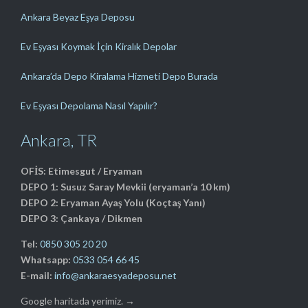
Ankara Beyaz Eşya Deposu
Ev Eşyası Koymak İçin Kiralık Depolar
Ankara’da Depo Kiralama Hizmeti Depo Burada
Ev Eşyası Depolama Nasıl Yapılır?
Ankara, TR
OFİS: Etimesgut / Eryaman
DEPO 1: Susuz Saray Mevkii (eryaman’a 10 km)
DEPO 2: Eryaman Ayaş Yolu (Koçtaş Yanı)
DEPO 3: Çankaya / Dikmen
Tel:
0850 305 20 20
Whatsapp:
0533 054 66 45
E-mail:
info@ankaraesyadeposu.net
Google haritada yerimiz. →