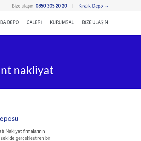
Bize ulaşın:
0850 305 20 20
|
Kiralık Depo →
Skip
DA DEPO
GALERİ
KURUMSAL
BİZE ULAŞIN
to
content
nt nakliyat
Deposu
 Nakliyat firmalarının
 şekilde gerçekleştiren bir