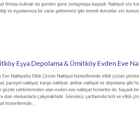
yat firması bulmak da günden güne zorlaşmaya başladı. Nakliyat söz ko
liği ve eşyalarınıza bir zarar gelmemesi gibi önemli durumlar söz konusu 
tköy Eşya Depolama & Ümitköy Evden Eve Nak
 Eve Nakliyatta Etkili Çözüm Nakliyat hizmetlerinde etkili çözüm yönteml
yat, parsiyel nakliyat, kargo nakliyat, ambar nakliyat ve depolama gibi h
rın gözde sektörlerinden olan evden eve nakliyat hizmetini de, başarılı bir
ı olan elemanlarla çalışmaktadır. Günümüz şartlarında hızlı ve etkili ç
yat hizmetlerinde…