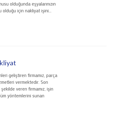
nusu olduğunda eşyalarınızın
olduğu için nakliyat işini…
liyat
eri geliştiren firmamız, parça
izmetleri vermektedir. Son
 şekilde veren firmamız, işin
özüm yöntemlerini sunan