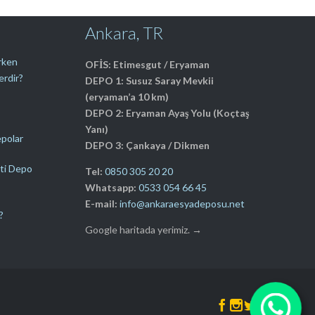
Ankara, TR
erken
OFİS: Etimesgut / Eryaman
erdir?
DEPO 1: Susuz Saray Mevkii
(eryaman’a 10 km)
DEPO 2: Eryaman Ayaş Yolu (Koçtaş
Yanı)
epolar
DEPO 3: Çankaya / Dikmen
ti Depo
Tel:
0850 305 20 20
Whatsapp:
0533 054 66 45
E-mail:
info@ankaraesyadeposu.net
?
Google haritada yerimiz. →



