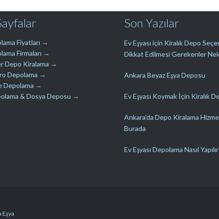
Sayfalar
Son Yazılar
lama Fiyatları
→
Ev Eşyası için Kiralık Depo Seç
lama Firmaları
→
Dikkat Edilmesi Gerekenler Nel
r Depo Kiralama
→
üro Depolama
→
Ankara Beyaz Eşya Deposu
e Depolama
→
polama & Dosya Deposu
→
Ev Eşyası Koymak İçin Kiralık D
Ankara’da Depo Kiralama Hizme
Burada
Ev Eşyası Depolama Nasıl Yapılır
 Eşya