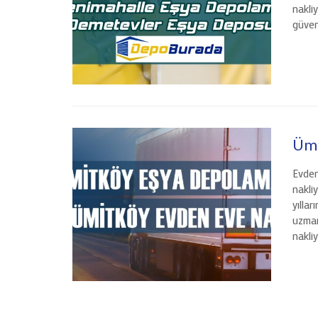
nakli
güven
Ümi
Evden
nakli
yılla
uzman
nakli