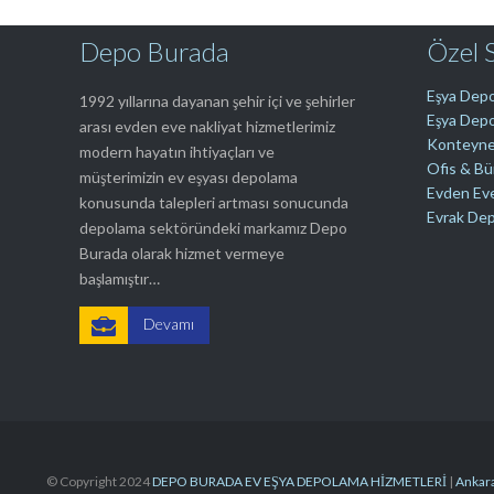
Depo Burada
Özel 
Eşya Depo
1992 yıllarına dayanan şehir içi ve şehirler
Eşya Depo
arası evden eve nakliyat hizmetlerimiz
Konteyne
modern hayatın ihtiyaçları ve
Ofis & B
müşterimizin ev eşyası depolama
Evden Ev
konusunda talepleri artması sonucunda
Evrak De
depolama sektöründeki markamız Depo
Burada olarak hizmet vermeye
başlamıştır…

Devamı
© Copyright 2024
DEPO BURADA EV EŞYA DEPOLAMA HİZMETLERİ
|
Ankara