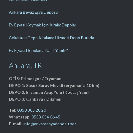
Ankara Beyaz Eşya Deposu
Ev Eşyası Koymak İçin Kiralık Depolar
Ankara’da Depo Kiralama Hizmeti Depo Burada
Ev Eşyası Depolama Nasıl Yapılır?
Ankara, TR
OFİS: Etimesgut / Eryaman
DEPO 1: Susuz Saray Mevkii (eryaman’a 10 km)
DEPO 2: Eryaman Ayaş Yolu (Koçtaş Yanı)
DEPO 3: Çankaya / Dikmen
Tel:
0850 305 20 20
Whatsapp:
0533 054 66 45
E-mail:
info@ankaraesyadeposu.net