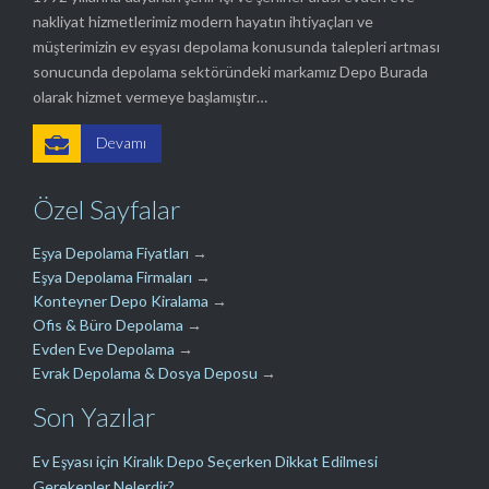
nakliyat hizmetlerimiz modern hayatın ihtiyaçları ve
müşterimizin ev eşyası depolama konusunda talepleri artması
sonucunda depolama sektöründeki markamız Depo Burada
olarak hizmet vermeye başlamıştır…

Devamı
Özel Sayfalar
Eşya Depolama Fiyatları
→
Eşya Depolama Firmaları
→
Konteyner Depo Kiralama
→
Ofis & Büro Depolama
→
Evden Eve Depolama
→
Evrak Depolama & Dosya Deposu
→
Son Yazılar
Ev Eşyası için Kiralık Depo Seçerken Dikkat Edilmesi
Gerekenler Nelerdir?