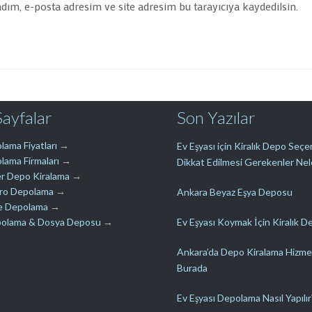
ım, e-posta adresim ve site adresim bu tarayıcıya kaydedilsin.
Sayfalar
Son Yazılar
lama Fiyatları
→
Ev Eşyası için Kiralık Depo Seç
lama Firmaları
→
Dikkat Edilmesi Gerekenler Nel
r Depo Kiralama
→
üro Depolama
→
Ankara Beyaz Eşya Deposu
e Depolama
→
polama & Dosya Deposu
→
Ev Eşyası Koymak İçin Kiralık D
Ankara’da Depo Kiralama Hizme
Burada
Ev Eşyası Depolama Nasıl Yapılır