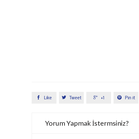
Like
Tweet
+1
Pin it




Yorum Yapmak İstermsiniz?