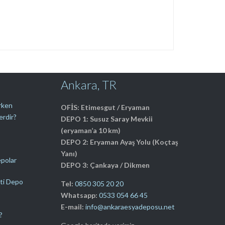
Ankara, TR
erken
OFİS: Etimesgut / Eryaman
erdir?
DEPO 1: Susuz Saray Mevkii
(eryaman’a 10 km)
DEPO 2: Eryaman Ayaş Yolu (Koçtaş
Yanı)
epolar
DEPO 3: Çankaya / Dikmen
ti Depo
Tel:
0850 305 20 20
Whatsapp:
0533 054 66 45
E-mail:
info@ankaraesyadeposu.net
?