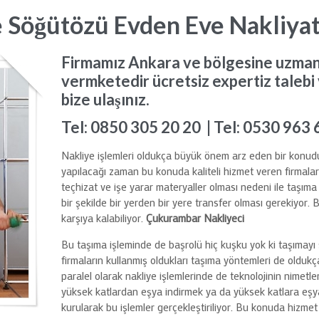
 Söğütözü Evden Eve Nakliya
Firmamız Ankara ve bölgesine uzman 
vermketedir ücretsiz expertiz talebi 
bize ulaşınız.
Tel: 0850 305 20 20 | Tel: 0530 963 
Nakliye işlemleri oldukça büyük önem arz eden bir konudur
yapılacağı zaman bu konuda kaliteli hizmet veren firmalar 
teçhizat ve işe yarar materyaller olması nedeni ile taşıma
bir şekilde bir yerden bir yere transfer olması gerekiyor. Bi
karşıya kalabiliyor.
Çukurambar Nakliyeci
Bu taşıma işleminde de başrolü hiç kuşku yok ki taşımayı 
firmaların kullanmış oldukları taşıma yöntemleri de olduk
paralel olarak nakliye işlemlerinde de teknolojinin nimetl
yüksek katlardan eşya indirmek ya da yüksek katlara eşy
kurularak bu işlemler gerçekleştiriliyor. Bu konuda hizme