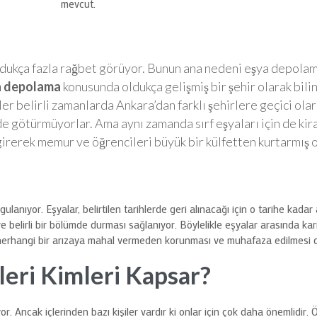
mevcut.
ldukça fazla rağbet görüyor. Bunun ana nedeni eşya depola
a depolama
konusunda oldukça gelişmiş bir şehir olarak bili
er belirli zamanlarda Ankara’dan farklı şehirlere geçici olar
e götürmüyorlar. Ama aynı zamanda sırf eşyaları için de kir
rerek memur ve öğrencileri büyük bir külfetten kurtarmış o
gulanıyor. Eşyalar, belirtilen tarihlerde geri alınacağı için o tarihe ka
 belirli bir bölümde durması sağlanıyor. Böylelikle eşyalar arasında 
arak herhangi bir arızaya mahal vermeden korunması ve muhafaza edilmesi 
eri Kimleri Kapsar?
r. Ancak içlerinden bazı kişiler vardır ki onlar için çok daha önemlidir.