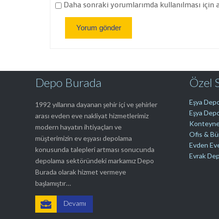
Daha sonraki yorumlarımda kullanılması için ad
Depo Burada
Özel 
Eşya Depo
1992 yıllarına dayanan şehir içi ve şehirler
Eşya Depo
arası evden eve nakliyat hizmetlerimiz
Konteyne
modern hayatın ihtiyaçları ve
Ofis & B
müşterimizin ev eşyası depolama
Evden Ev
konusunda talepleri artması sonucunda
Evrak De
depolama sektöründeki markamız Depo
Burada olarak hizmet vermeye
başlamıştır…

Devamı