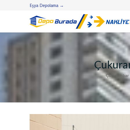
Eşya Depolama →
Çukuram
Çukurambar S