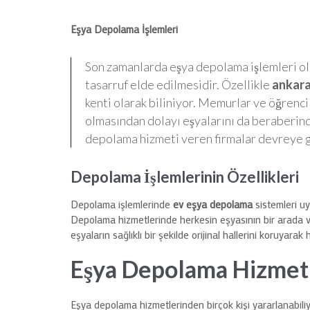
Eşya Depolama İşlemleri
Son zamanlarda eşya depolama işlemleri o
tasarruf elde edilmesidir. Özellikle
ankar
kenti olarak biliniyor. Memurlar ve öğrencil
olmasından dolayı eşyalarını da beraberind
depolama hizmeti veren firmalar devreye gi
Depolama İşlemlerinin Özellikleri
Depolama işlemlerinde
ev eşya depolama
sistemleri uy
Depolama hizmetlerinde herkesin eşyasının bir arada ve
eşyaların sağlıklı bir şekilde orijinal hallerini koruy
Eşya Depolama Hizmetl
Eşya depolama hizmetlerinden birçok kişi yararlanabiliyo