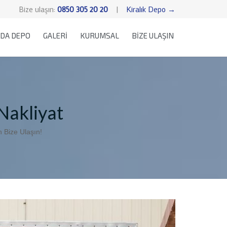
Bize ulaşın:
0850 305 20 20
|
Kiralık Depo →
Skip
DA DEPO
GALERİ
KURUMSAL
BİZE ULAŞIN
to
content
Nakliyat
 Bize Ulaşın!