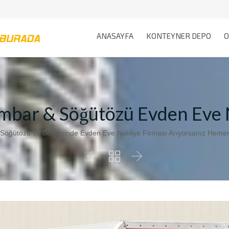
ANASAYFA
KONTEYNER DEPO
O
bar & Söğütözü Evden Eve 
öğütözü ve Bölgesinde Evden Eve Nakliye Firması Arıyorsanız Hemen


