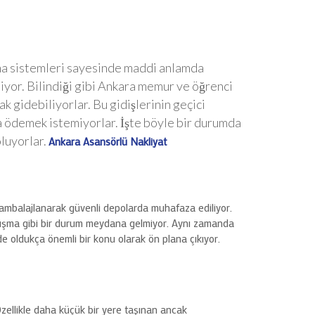
ma sistemleri sayesinde maddi anlamda
niyor. Bilindiği gibi Ankara memur ve öğrenci
ak gidebiliyorlar. Bu gidişlerinin geçici
a ödemek istemiyorlar. İşte böyle bir durumda
luyorlar.
Ankara Asansörlü Nakliyat
dar ambalajlanarak güvenli depolarda muhafaza ediliyor.
karışma gibi bir durum meydana gelmiyor. Aynı zamanda
de oldukça önemli bir konu olarak ön plana çıkıyor.
 Özellikle daha küçük bir yere taşınan ancak