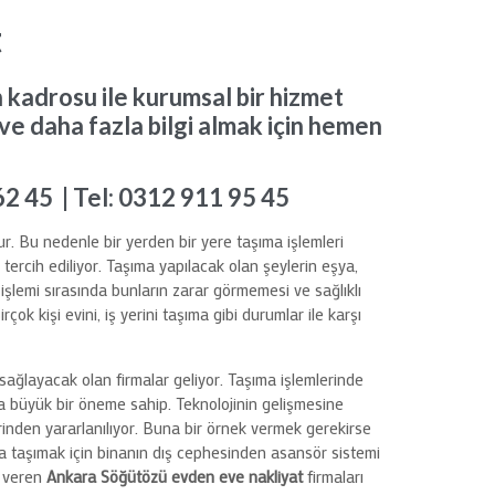
t
kadrosu ile kurumsal bir hizmet
ve daha fazla bilgi almak için hemen
62 45 | Tel: 0312 911 95 45
. Bu nedenle bir yerden bir yere taşıma işlemleri
tercih ediliyor. Taşıma yapılacak olan şeylerin eşya,
 işlemi sırasında bunların zarar görmemesi ve sağlıklı
rçok kişi evini, iş yerini taşıma gibi durumlar ile karşı
sağlayacak olan firmalar geliyor. Taşıma işlemlerinde
ça büyük bir öneme sahip. Teknolojinin gelişmesine
erinden yararlanılıyor. Buna bir örnek vermek gerekirse
a taşımak için binanın dış cephesinden asansör sistemi
t veren
Ankara Söğütözü evden eve nakliyat
firmaları