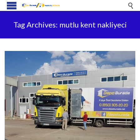

Tag Archives:
mutlu kent nakliyeci