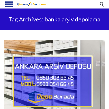

Tag Archives:
banka arşiv depolama