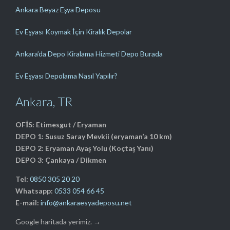
Ankara Beyaz Eşya Deposu
Ev Eşyası Koymak İçin Kiralık Depolar
Ankara’da Depo Kiralama Hizmeti Depo Burada
Ev Eşyası Depolama Nasıl Yapılır?
Ankara, TR
OFİS: Etimesgut / Eryaman
DEPO 1: Susuz Saray Mevkii (eryaman’a 10 km)
DEPO 2: Eryaman Ayaş Yolu (Koçtaş Yanı)
DEPO 3: Çankaya / Dikmen
Tel:
0850 305 20 20
Whatsapp:
0533 054 66 45
E-mail:
info@ankaraesyadeposu.net
Google haritada yerimiz. →