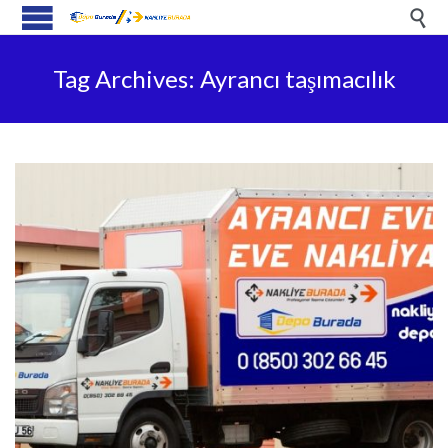

Tag Archives:
Ayrancı taşımacılık