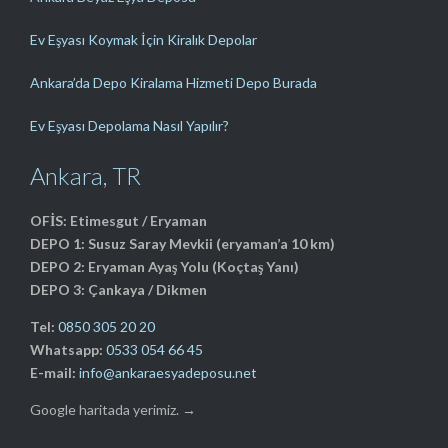
Ev Eşyası Koymak İçin Kiralık Depolar
Ankara’da Depo Kiralama Hizmeti Depo Burada
Ev Eşyası Depolama Nasıl Yapılır?
Ankara, TR
OFİS: Etimesgut / Eryaman
DEPO 1: Susuz Saray Mevkii (eryaman’a 10 km)
DEPO 2: Eryaman Ayaş Yolu (Koçtaş Yanı)
DEPO 3: Çankaya / Dikmen
Tel:
0850 305 20 20
Whatsapp:
0533 054 66 45
E-mail:
info@ankaraesyadeposu.net
Google haritada yerimiz. →