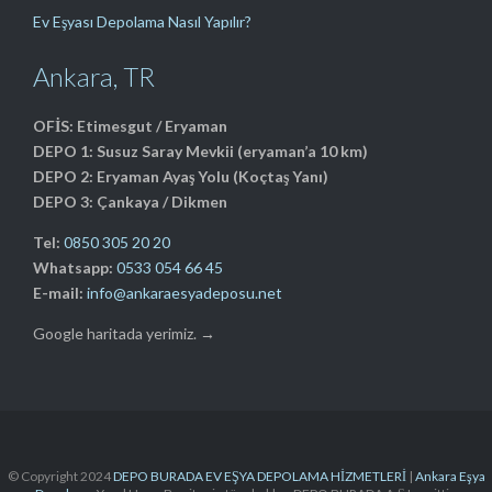
Ev Eşyası Depolama Nasıl Yapılır?
Ankara, TR
OFİS: Etimesgut / Eryaman
DEPO 1: Susuz Saray Mevkii (eryaman’a 10 km)
DEPO 2: Eryaman Ayaş Yolu (Koçtaş Yanı)
DEPO 3: Çankaya / Dikmen
Tel:
0850 305 20 20
Whatsapp:
0533 054 66 45
E-mail:
info@ankaraesyadeposu.net
Google haritada yerimiz. →
© Copyright 2024
DEPO BURADA EV EŞYA DEPOLAMA HİZMETLERİ
|
Ankara Eşya