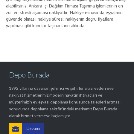
alabilirsiniz. Ankara İçi Dağıtım Firması Taşınma işlemlerinin en
zor, en stresli aşaması nakliyattır. Nakliye esnasında eşyaların
güvende olması, nakliye süresi, nakliyenin doğru fiyatlara
yapılması gibi konular taşınanların aklında…
Depo Burada
1992 yıllarına dayanan şehir içi ve şehirler arası evden eve
nakliyat hizmetlerimiz modern hayatın ihtiyaçları ve
müşterimizin ev eşyası depolama konusunda talepleri artması
sonucunda depolama sektöründeki markamız Depo Burada
olarak hizmet vermeye başlamıştır…

Devamı