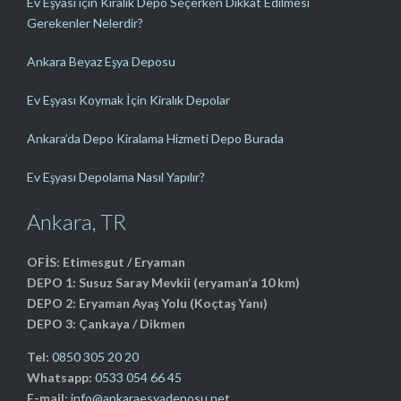
Ev Eşyası için Kiralık Depo Seçerken Dikkat Edilmesi
Gerekenler Nelerdir?
Ankara Beyaz Eşya Deposu
Ev Eşyası Koymak İçin Kiralık Depolar
Ankara’da Depo Kiralama Hizmeti Depo Burada
Ev Eşyası Depolama Nasıl Yapılır?
Ankara, TR
OFİS: Etimesgut / Eryaman
DEPO 1: Susuz Saray Mevkii (eryaman’a 10 km)
DEPO 2: Eryaman Ayaş Yolu (Koçtaş Yanı)
DEPO 3: Çankaya / Dikmen
Tel:
0850 305 20 20
Whatsapp:
0533 054 66 45
E-mail:
info@ankaraesyadeposu.net