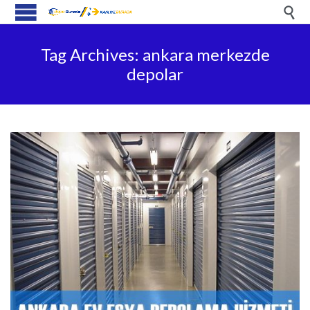

Tag Archives:
ankara merkezde
depolar