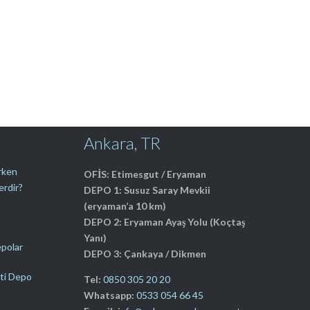
Ankara, TR
erken
OFİS: Etimesgut / Eryaman
erdir?
DEPO 1: Susuz Saray Mevkii
(eryaman’a 10 km)
DEPO 2: Eryaman Ayaş Yolu (Koçtaş
Yanı)
epolar
DEPO 3: Çankaya / Dikmen
ti Depo
Tel:
0850 305 20 20
Whatsapp:
0533 054 66 45