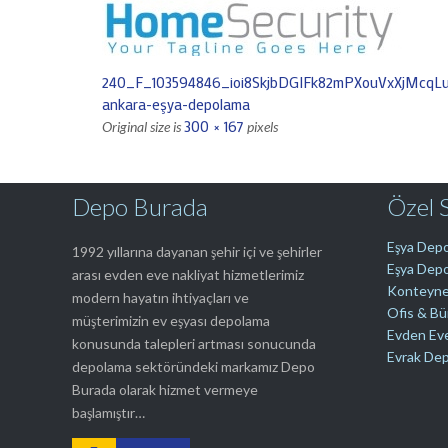
240_F_103594846_ioi8SkjbDGIFk82mPXouVxXjMcqL
ankara-eşya-depolama
300 × 167
Original size is
pixels
Depo Burada
Özel 
Eşya Depo
1992 yıllarına dayanan şehir içi ve şehirler
Eşya Depo
arası evden eve nakliyat hizmetlerimiz
Konteyne
modern hayatın ihtiyaçları ve
Ofis & B
müşterimizin ev eşyası depolama
Evden Ev
konusunda talepleri artması sonucunda
Evrak De
depolama sektöründeki markamız Depo
Burada olarak hizmet vermeye
başlamıştır…