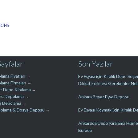
uOHS
Sayfalar
Son Yazılar
lama Fiyatları
→
Ev Eşyası için Kiralık Depo Seç
lama Firmaları
→
Dikkat Edilmesi Gerekenler Nel
r Depo Kiralama
→
üro Depolama
→
Ankara Beyaz Eşya Deposu
e Depolama
→
polama & Dosya Deposu
→
Ev Eşyası Koymak İçin Kiralık D
Ankara’da Depo Kiralama Hizme
Burada