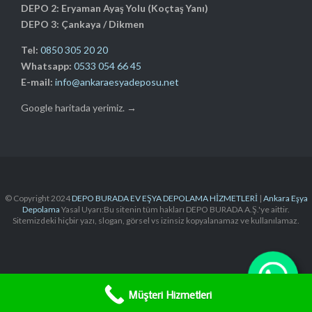
DEPO 2: Eryaman Ayaş Yolu (Koçtaş Yanı)
DEPO 3: Çankaya / Dikmen
Tel:
0850 305 20 20
Whatsapp:
0533 054 66 45
E-mail:
info@ankaraesyadeposu.net
Google haritada yerimiz. →
© Copyright 2024
DEPO BURADA EV EŞYA DEPOLAMA HİZMETLERİ
|
Ankara Eşya
Depolama
Yasal Uyarı:Bu sitenin tüm hakları DEPO BURADA A.Ş.'ye aittir.
Sitemizdeki hiçbir yazı, slogan, görsel vs izinsiz kopyalanamaz ve kullanılamaz.




Müşteri Hizmetleri