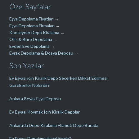
Özel Sayfalar
Eşya Depolama Fiyatları
→
Eşya Depolama Firmaları
→
Konteyner Depo Kiralama
→
Ofis & Büro Depolama
→
Evden Eve Depolama
→
Evrak Depolama & Dosya Deposu
→
Son Yazılar
Ev Eşyası için Kiralık Depo Seçerken Dikkat Edilmesi
Gerekenler Nelerdir?
Ankara Beyaz Eşya Deposu
Ev Eşyası Koymak İçin Kiralık Depolar
Ankara’da Depo Kiralama Hizmeti Depo Burada
Ev Eşyası Depolama Nasıl Yapılır?