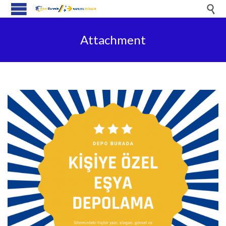

Attachment