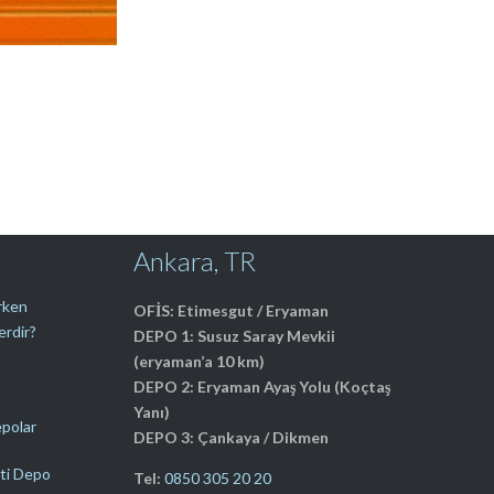
Ankara, TR
erken
OFİS: Etimesgut / Eryaman
erdir?
DEPO 1: Susuz Saray Mevkii
(eryaman’a 10 km)
DEPO 2: Eryaman Ayaş Yolu (Koçtaş
Yanı)
epolar
DEPO 3: Çankaya / Dikmen
ti Depo
Tel:
0850 305 20 20