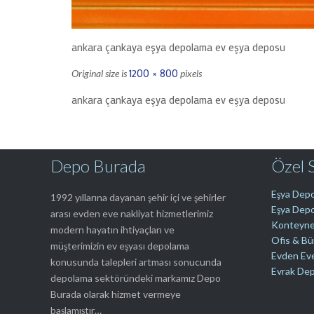
ankara çankaya eşya depolama ev eşya deposu
1200 × 800
Original size is
pixels
ankara çankaya eşya depolama ev eşya deposu
Depo Burada
Özel 
Eşya Depo
1992 yıllarına dayanan şehir içi ve şehirler
Eşya Depo
arası evden eve nakliyat hizmetlerimiz
Konteyne
modern hayatın ihtiyaçları ve
Ofis & B
müşterimizin ev eşyası depolama
Evden Ev
konusunda talepleri artması sonucunda
Evrak De
depolama sektöründeki markamız Depo
Burada olarak hizmet vermeye
başlamıştır…