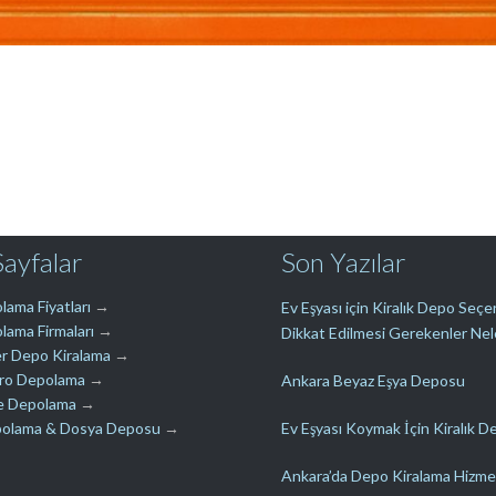
Sayfalar
Son Yazılar
lama Fiyatları
→
Ev Eşyası için Kiralık Depo Seç
lama Firmaları
→
Dikkat Edilmesi Gerekenler Nel
r Depo Kiralama
→
üro Depolama
→
Ankara Beyaz Eşya Deposu
e Depolama
→
polama & Dosya Deposu
→
Ev Eşyası Koymak İçin Kiralık D
Ankara’da Depo Kiralama Hizme