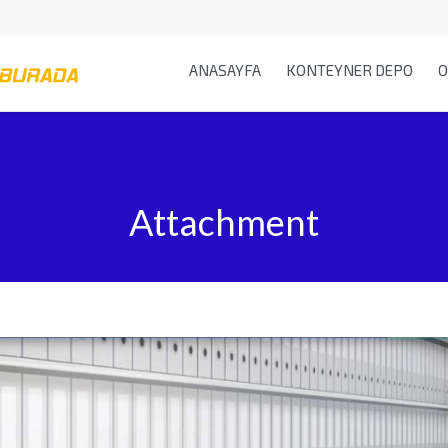
ANASAYFA
KONTEYNER DEPO
O
Attachment