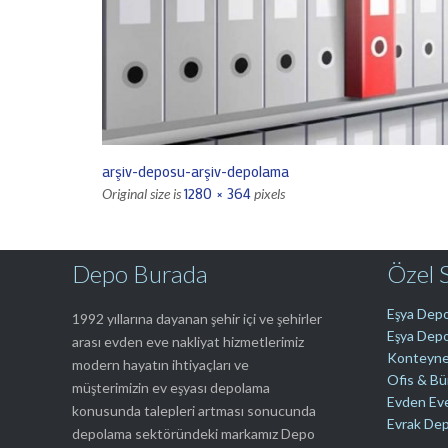
arşiv-deposu-arşiv-depolama
1280 × 364
Original size is
pixels
Depo Burada
Özel 
Eşya Depo
1992 yıllarına dayanan şehir içi ve şehirler
Eşya Depo
arası evden eve nakliyat hizmetlerimiz
Konteyne
modern hayatın ihtiyaçları ve
Ofis & B
müşterimizin ev eşyası depolama
Evden Ev
konusunda talepleri artması sonucunda
Evrak De
depolama sektöründeki markamız Depo