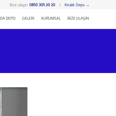
Bize ulaşın:
0850 305 20 20
|
Kiralık Depo →
Skip
DA DEPO
GALERİ
KURUMSAL
BİZE ULAŞIN
to
content