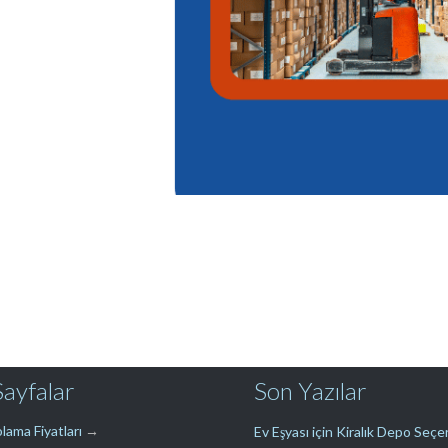
Sayfalar
Son Yazılar
lama Fiyatları
→
Ev Eşyası için Kiralık Depo Seç