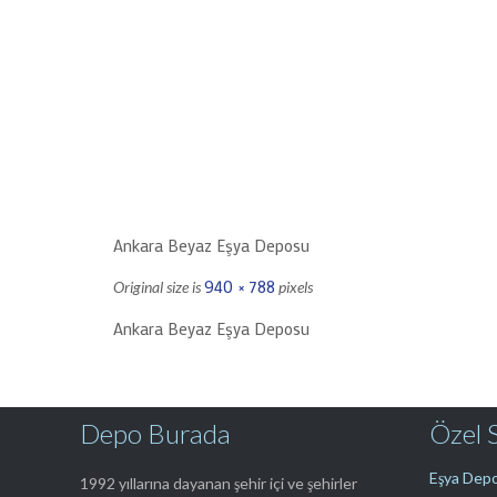
Ankara Beyaz Eşya Deposu
940 × 788
Original size is
pixels
Ankara Beyaz Eşya Deposu
Depo Burada
Özel 
Eşya Depo
1992 yıllarına dayanan şehir içi ve şehirler