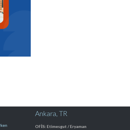
Ankara, TR
erken
OFİS: Etimesgut / Eryaman