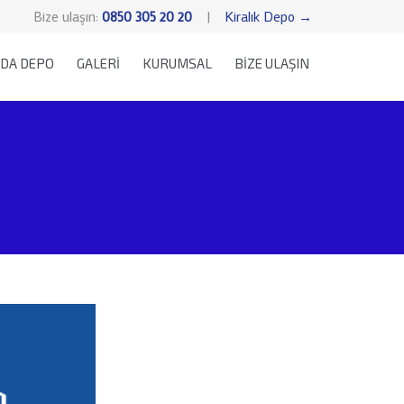
Bize ulaşın:
0850 305 20 20
|
Kiralık Depo →
Skip
DA DEPO
GALERİ
KURUMSAL
BİZE ULAŞIN
to
content